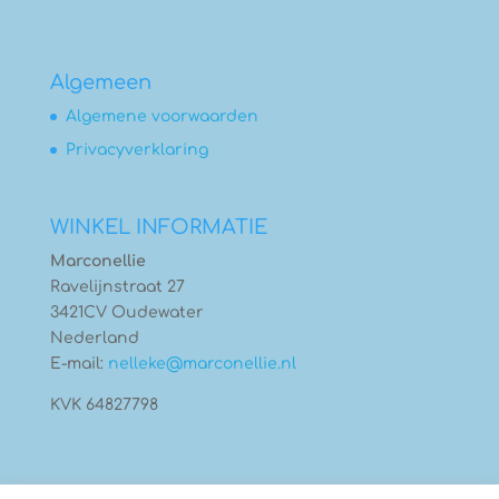
Algemeen
Algemene voorwaarden
Privacyverklaring
WINKEL INFORMATIE
Marconellie
Ravelijnstraat 27
3421CV Oudewater
Nederland
E-mail:
nelleke@marconellie.nl
KVK 64827798