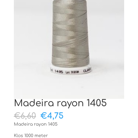
Madeira rayon 1405
Oorspronkelijke
Huidige
€
6,60
€
4,75
prijs
prijs
Madeira rayon 1405
was:
is:
€6,60.
€4,75.
Klos 1000 meter