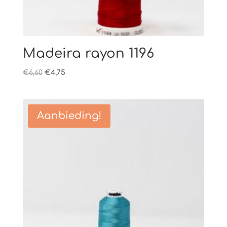
Madeira rayon 1196
Oorspronkelijke
Huidige
€
6,60
€
4,75
prijs
prijs
was:
is:
€6,60.
€4,75.
Aanbieding!