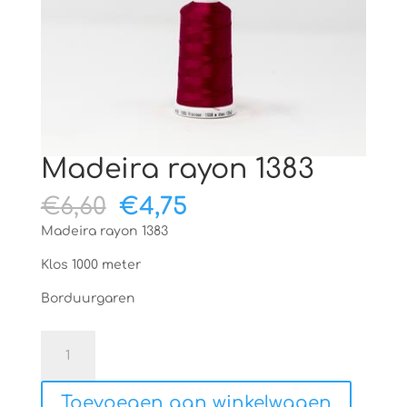
Madeira rayon 1383
Oorspronkelijke
Huidige
€
6,60
€
4,75
prijs
prijs
Madeira rayon 1383
was:
is:
€6,60.
€4,75.
Klos 1000 meter
Borduurgaren
Madeira
rayon
1383
Toevoegen aan winkelwagen
aantal