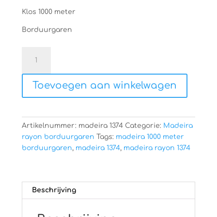
was:
is:
€6,60.
€4,75.
Klos 1000 meter
Borduurgaren
Madeira
rayon
1374
Toevoegen aan winkelwagen
aantal
Artikelnummer:
madeira 1374
Categorie:
Madeira
rayon borduurgaren
Tags:
madeira 1000 meter
borduurgaren
,
madeira 1374
,
madeira rayon 1374
Beschrijving