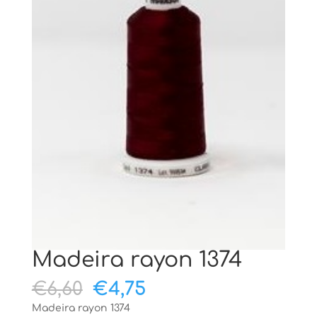
Madeira rayon 1374
Oorspronkelijke
Huidige
€
6,60
€
4,75
prijs
prijs
Madeira rayon 1374