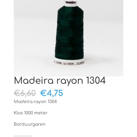
Madeira rayon 1304
Oorspronkelijke
Huidige
€
6,60
€
4,75
prijs
prijs
Madeira rayon 1304
was:
is:
€6,60.
€4,75.
Klos 1000 meter
Borduurgaren