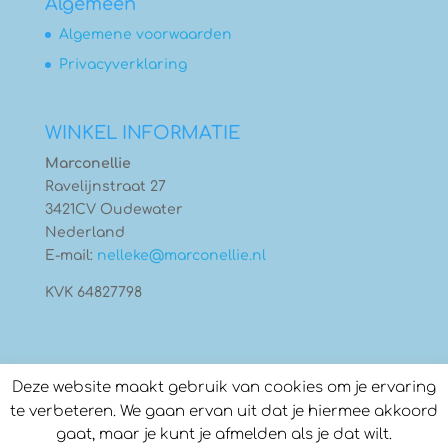
Algemeen
Algemene voorwaarden
Privacyverklaring
WINKEL INFORMATIE
Marconellie
Ravelijnstraat 27
3421CV Oudewater
Nederland
E-mail:
nelleke@marconellie.nl
KVK 64827798
Deze website maakt gebruik van cookies om je ervaring
te verbeteren. We gaan ervan uit dat je hiermee akkoord
gaat, maar je kunt je afmelden als je dat wilt.