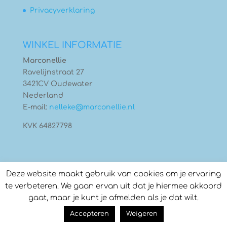
Privacyverklaring
WINKEL INFORMATIE
Marconellie
Ravelijnstraat 27
3421CV Oudewater
Nederland
E-mail:
nelleke@marconellie.nl
KVK 64827798
Deze website maakt gebruik van cookies om je ervaring
te verbeteren. We gaan ervan uit dat je hiermee akkoord
gaat, maar je kunt je afmelden als je dat wilt.
© Copyright 2026
Marconellie
- Gebouwd door:
Accepteren
Weigeren
Compass Creations