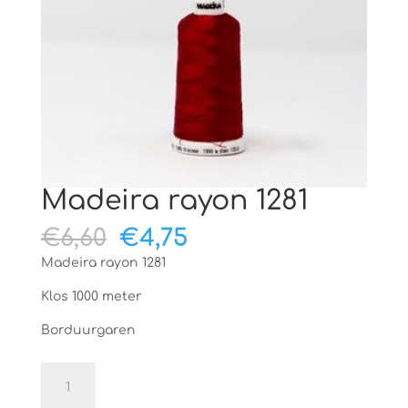
Madeira rayon 1281
Oorspronkelijke
Huidige
€
6,60
€
4,75
prijs
prijs
Madeira rayon 1281
was:
is:
€6,60.
€4,75.
Klos 1000 meter
Borduurgaren
Madeira
rayon