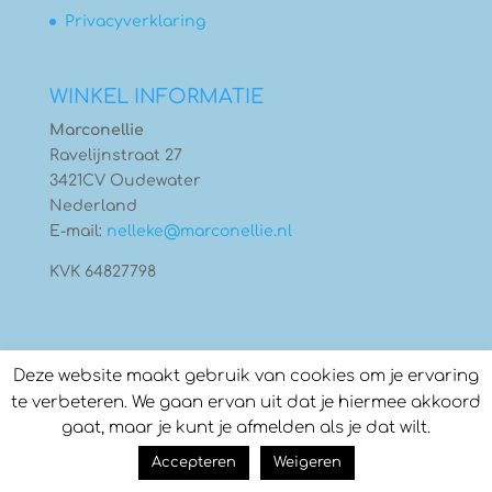
Privacyverklaring
WINKEL INFORMATIE
Marconellie
Ravelijnstraat 27
3421CV Oudewater
Nederland
E-mail:
nelleke@marconellie.nl
KVK 64827798
Deze website maakt gebruik van cookies om je ervaring
te verbeteren. We gaan ervan uit dat je hiermee akkoord
gaat, maar je kunt je afmelden als je dat wilt.
© Copyright 2026
Marconellie
- Gebouwd door:
Accepteren
Weigeren
Compass Creations