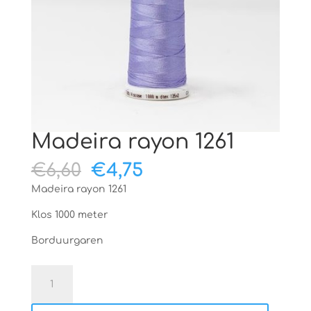
Madeira rayon 1261
Oorspronkelijke
Huidige
€
6,60
€
4,75
prijs
prijs
Madeira rayon 1261
was:
is:
€6,60.
€4,75.
Klos 1000 meter
Borduurgaren
Madeira
rayon
1261