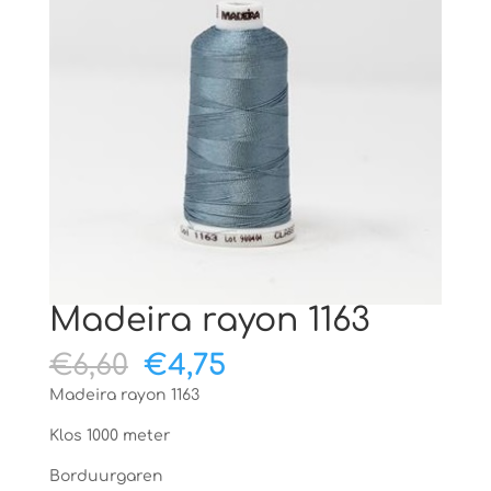
Madeira rayon 1163
Oorspronkelijke
Huidige
€
6,60
€
4,75
prijs
prijs
Madeira rayon 1163
was:
is:
€6,60.
€4,75.
Klos 1000 meter
Borduurgaren