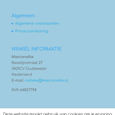
Algemeen
Algemene voorwaarden
Privacyverklaring
WINKEL INFORMATIE
Marconellie
Ravelijnstraat 27
3421CV Oudewater
Nederland
E-mail:
nelleke@marconellie.nl
KVK 64827798
Deze website maakt gebruik van cookies om je ervaring