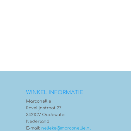
WINKEL INFORMATIE
Marconellie
Ravelijnstraat 27
3421CV Oudewater
Nederland
E-mail:
nelleke@marconellie.nl