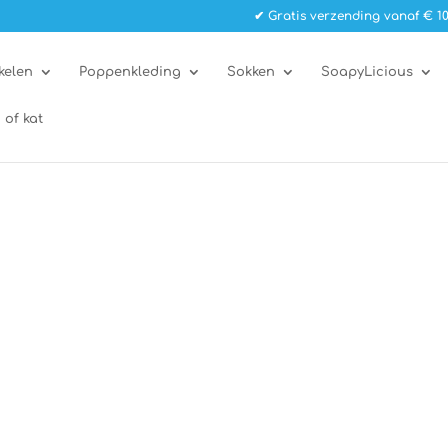
✔ Gratis verzending vanaf € 10
kelen
Poppenkleding
Sokken
SoapyLicious
 of kat