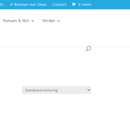
0,-
✔ Betalen met iDeal
Contact
0 items
Katoen & Wol
Winkel