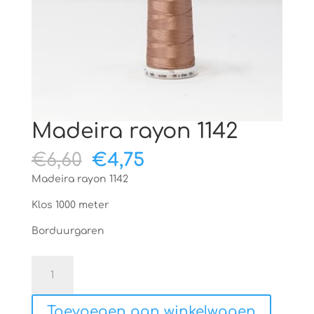
Madeira rayon 1142
Oorspronkelijke
Huidige
€
6,60
€
4,75
prijs
prijs
Madeira rayon 1142
was:
is:
€6,60.
€4,75.
Klos 1000 meter
Borduurgaren
Madeira
rayon
1142
Toevoegen aan winkelwagen
aantal