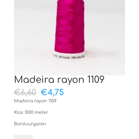
Madeira rayon 1109
Oorspronkelijke
Huidige
€
6,60
€
4,75
prijs
prijs
Madeira rayon 1109
was:
is:
€6,60.
€4,75.
Klos 1000 meter
Borduurgaren
Madeira