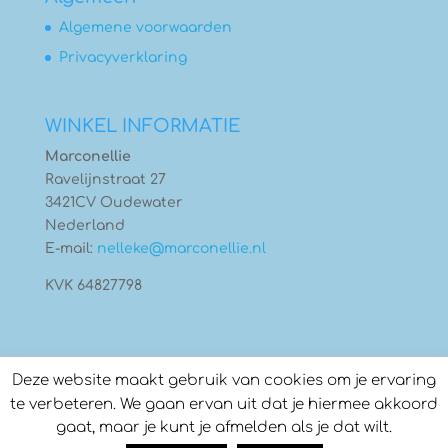
Algemene voorwaarden
Privacyverklaring
WINKEL INFORMATIE
Marconellie
Ravelijnstraat 27
3421CV Oudewater
Nederland
E-mail:
nelleke@marconellie.nl
KVK 64827798
Deze website maakt gebruik van cookies om je ervaring
te verbeteren. We gaan ervan uit dat je hiermee akkoord
gaat, maar je kunt je afmelden als je dat wilt.
© Copyright 2026
Marconellie
- Gebouwd door: