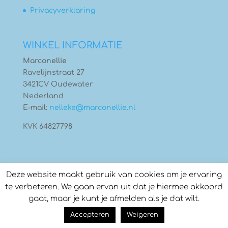
Privacyverklaring
WINKEL INFORMATIE
Marconellie
Ravelijnstraat 27
3421CV Oudewater
Nederland
E-mail:
nelleke@marconellie.nl
KVK 64827798
Deze website maakt gebruik van cookies om je ervaring
te verbeteren. We gaan ervan uit dat je hiermee akkoord
gaat, maar je kunt je afmelden als je dat wilt.
© Copyright 2026
Marconellie
- Gebouwd door:
Accepteren
Weigeren
Compass Creations