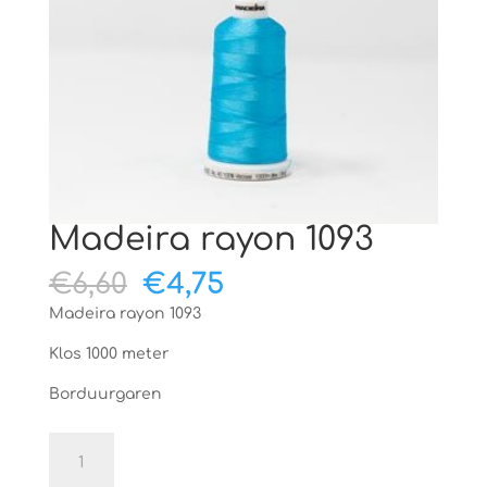
Madeira rayon 1093
Oorspronkelijke
Huidige
€
6,60
€
4,75
prijs
prijs
Madeira rayon 1093
was:
is:
€6,60.
€4,75.
Klos 1000 meter
Borduurgaren
Madeira
rayon