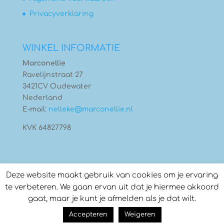
Privacyverklaring
WINKEL INFORMATIE
Marconellie
Ravelijnstraat 27
3421CV Oudewater
Nederland
E-mail:
nelleke@marconellie.nl
KVK 64827798
Deze website maakt gebruik van cookies om je ervaring
te verbeteren. We gaan ervan uit dat je hiermee akkoord
gaat, maar je kunt je afmelden als je dat wilt.
© Copyright 2026
Marconellie
- Gebouwd door:
Accepteren
Weigeren
Compass Creations