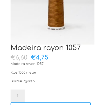
Madeira rayon 1057
Oorspronkelijke
Huidige
€
6,60
€
4,75
prijs
prijs
Madeira rayon 1057
was:
is:
€6,60.
€4,75.
Klos 1000 meter
Borduurgaren
Madeira
rayon
1057