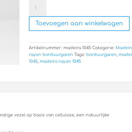
Madeira
rayon
1045
Toevoegen aan winkelwagen
aantal
Artikelnummer:
madeira 1045
Categorie:
Madeir
rayon borduurgaren
Tags:
borduurgaren
,
madei
1045
,
madeira rayon 1045
atige vezel op basis van cellulose, een natuurlijke