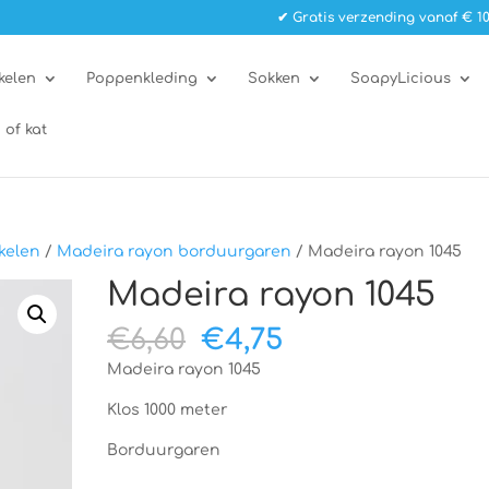
✔ Gratis verzending vanaf € 10
kelen
Poppenkleding
Sokken
SoapyLicious
 of kat
kelen
/
Madeira rayon borduurgaren
/ Madeira rayon 1045
Madeira rayon 1045
Oorspronkelijke
Huidige
€
6,60
€
4,75
prijs
prijs
Madeira rayon 1045
was:
is:
€6,60.
€4,75.
Klos 1000 meter
Borduurgaren