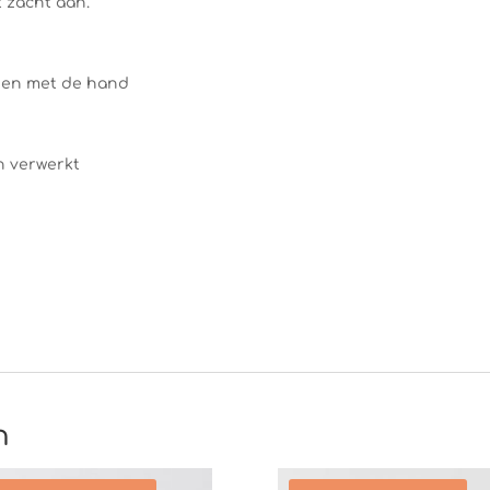
t zacht aan.
e en met de hand
n verwerkt
n