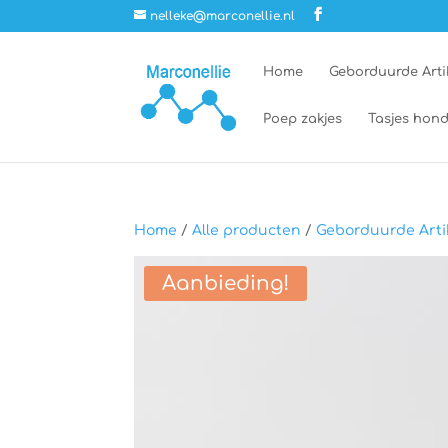
nelleke@marconellie.nl
Home
Geborduurde Arti
Poep zakjes
Tasjes hond
Home
/
Alle producten
/
Geborduurde Arti
Aanbieding!