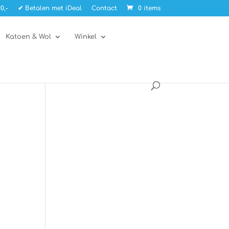
0,-
✔ Betalen met iDeal
Contact
0 items
Katoen & Wol
Winkel