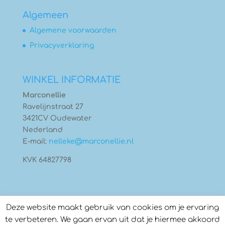
Algemeen
Algemene voorwaarden
Privacyverklaring
WINKEL INFORMATIE
Marconellie
Ravelijnstraat 27
3421CV Oudewater
Nederland
E-mail:
nelleke@marconellie.nl
KVK 64827798
Deze website maakt gebruik van cookies om je ervaring
te verbeteren. We gaan ervan uit dat je hiermee akkoord