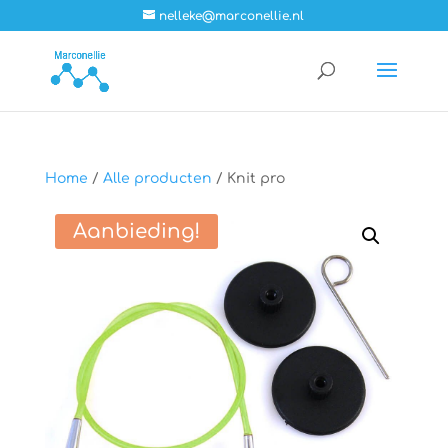
nelleke@marconellie.nl
Home
/
Alle producten
/ Knit pro
Aanbieding!