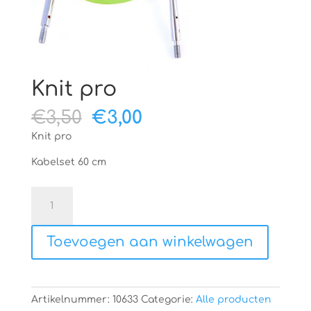
Knit pro
Oorspronkelijke
Huidige
€
3,50
€
3,00
prijs
prijs
Knit pro
was:
is:
€3,50.
€3,00.
Kabelset 60 cm
Knit
pro
aantal
Toevoegen aan winkelwagen
Artikelnummer:
10633
Categorie:
Alle producten