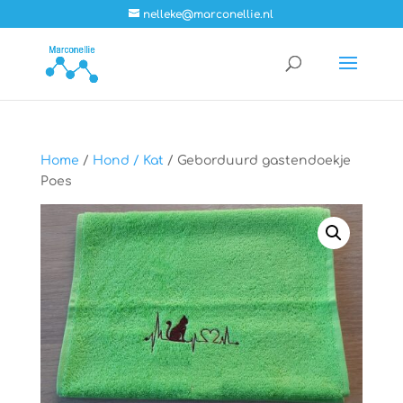
nelleke@marconellie.nl
Home
/
Hond / Kat
/ Geborduurd gastendoekje
Poes