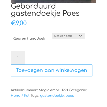
Geborduurd
gastendoekje Poes
€
9,00
Kleuren handdoek
Geborduurd
gastendoekje
Poes
Toevoegen aan winkelwagen
aantal
Artikelnummer:
Magic embr 11291
Categorie:
Hond / Kat
Tags:
gastendoekje
,
poes