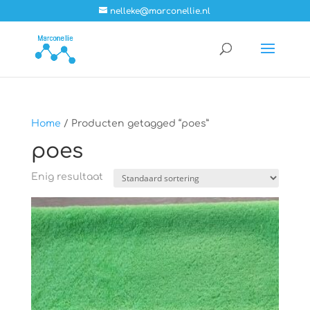
nelleke@marconellie.nl
Home
/ Producten getagged “poes”
poes
Enig resultaat