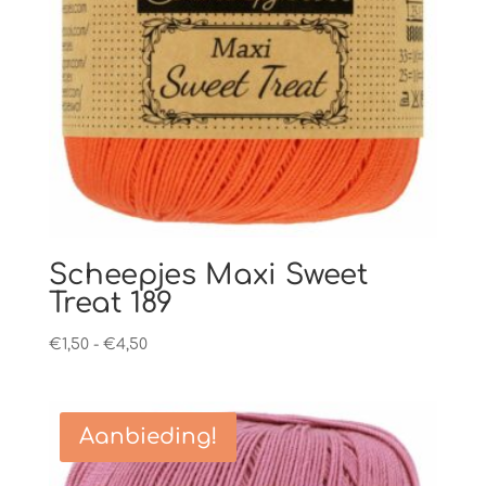
Scheepjes Maxi Sweet
Treat 189
Prijsklasse:
€
1,50
-
€
4,50
€1,50
tot
€4,50
Aanbieding!