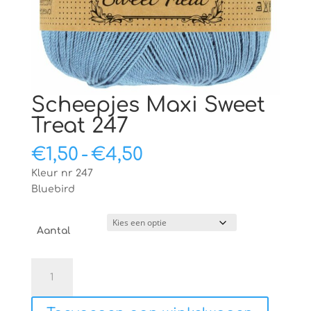
Scheepjes Maxi Sweet
Treat 247
Prijsklasse:
€
1,50
-
€
4,50
€1,50
Kleur nr 247
tot
Bluebird
€4,50
Aantal
Scheepjes
Maxi
Sweet