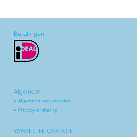
€1,50
tot
€4,50
Betalingen
Algemeen
Algemene voorwaarden
Privacyverklaring
WINKEL INFORMATIE