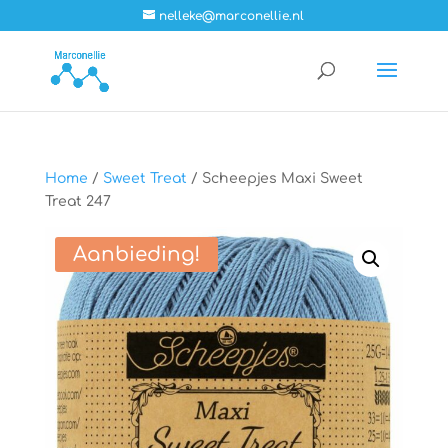
nelleke@marconellie.nl
Home
/
Sweet Treat
/ Scheepjes Maxi Sweet
Treat 247
Aanbieding!