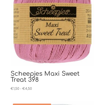
Scheepjes Maxi Sweet
Treat 398
Prijsklasse:
€
1,50
-
€
4,50
€1,50
tot
€4,50