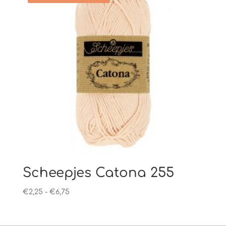
Scheepjes Catona 255
Prijsklasse:
€
2,25
-
€
6,75
€2,25
tot