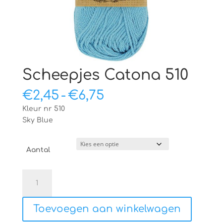
Scheepjes Catona 510
Prijsklasse:
€
2,45
-
€
6,75
€2,45
Kleur nr 510
tot
Sky Blue
€6,75
Aantal
Scheepjes
Catona
510
Toevoegen aan winkelwagen
aantal