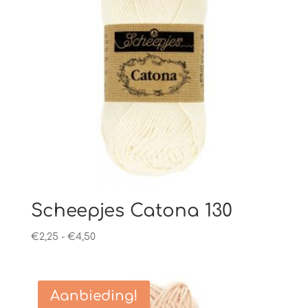
Scheepjes Catona 130
Prijsklasse:
€
2,25
-
€
4,50
€2,25
tot
€4,50
Aanbieding!