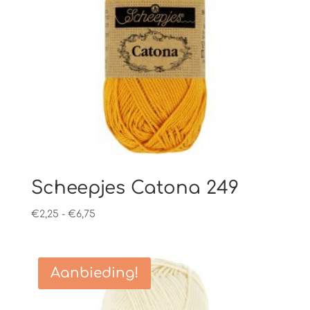
Scheepjes Catona 249
Prijsklasse:
€
2,25
-
€
6,75
€2,25
tot
€6,75
Aanbieding!