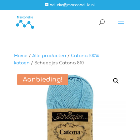
nelleke@marconellie.nl
Home
/
Alle producten
/
Catona 100%
katoen
/ Scheepjes Catona 510
Aanbieding!