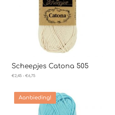
Scheepjes Catona 505
Prijsklasse:
€
2,45
-
€
6,75
€2,45
tot
€6,75
Aanbieding!