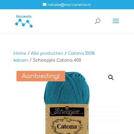
nelleke@marconellie.nl
Home
/
Alle producten
/
Catona 100%
katoen
/ Scheepjes Catona 400
Aanbieding!