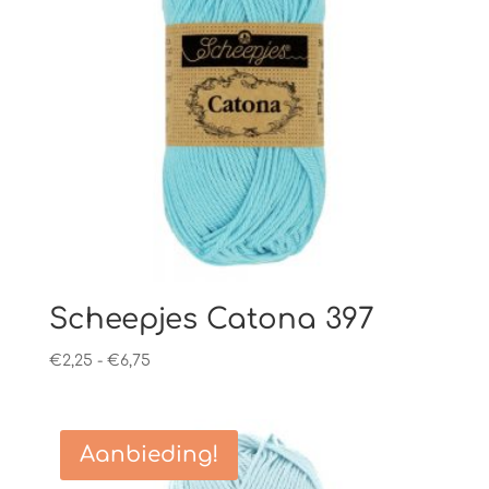
Scheepjes Catona 397
Prijsklasse:
€
2,25
-
€
6,75
€2,25
tot
€6,75
Aanbieding!