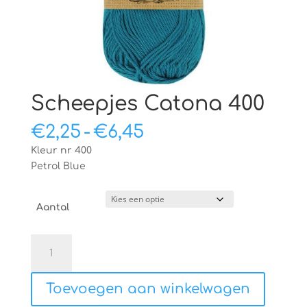
Scheepjes Catona 400
Prijsklasse:
€
2,25
-
€
6,45
€2,25
Kleur nr 400
tot
Petrol Blue
€6,45
Aantal
Scheepjes
Catona
400
Toevoegen aan winkelwagen
aantal