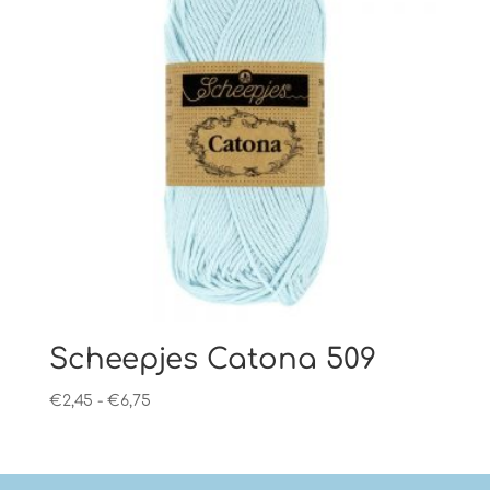
Scheepjes Catona 509
Prijsklasse:
€
2,45
-
€
6,75
€2,45
tot
€6,75