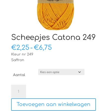
Scheepjes Catona 249
Prijsklasse:
€
2,25
-
€
6,75
€2,25
Kleur nr 249
tot
Saffron
€6,75
Aantal
Scheepjes
Catona
249
Toevoegen aan winkelwagen
aantal