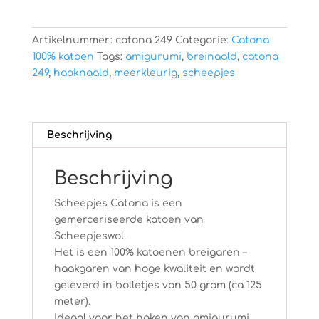
Artikelnummer:
catona 249
Categorie:
Catona
100% katoen
Tags:
amigurumi
,
breinaald
,
catona
249
,
haaknaald
,
meerkleurig
,
scheepjes
Beschrijving
Beschrijving
Scheepjes Catona is een
gemerceriseerde katoen van
Scheepjeswol.
Het is een 100% katoenen breigaren –
haakgaren van hoge kwaliteit en wordt
geleverd in bolletjes van 50 gram (ca 125
meter).
Ideaal voor het haken van amigurumi,