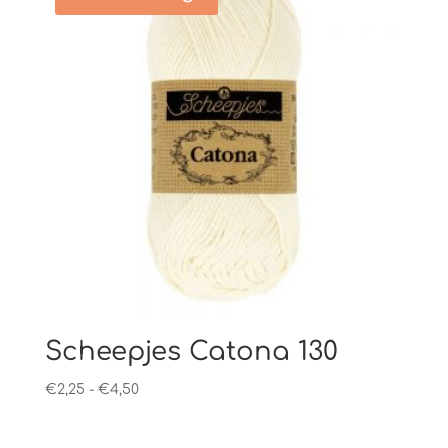
Scheepjes Catona 130
Prijsklasse:
€
2,25
-
€
4,50
€2,25
tot