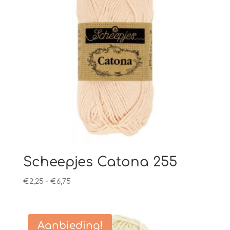
Scheepjes Catona 255
Prijsklasse:
€
2,25
-
€
6,75
€2,25
tot
€6,75
Aanbieding!