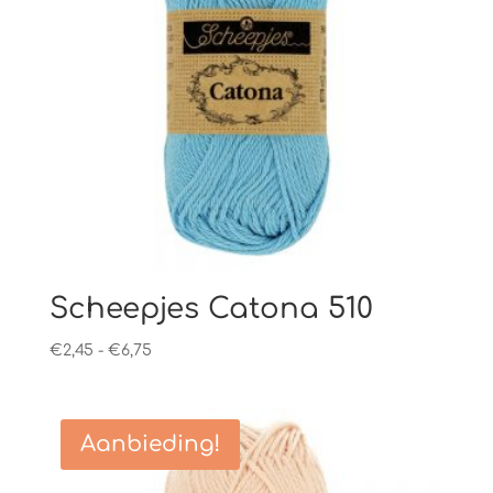
Scheepjes Catona 510
Prijsklasse:
€
2,45
-
€
6,75
€2,45
tot
€6,75
Aanbieding!