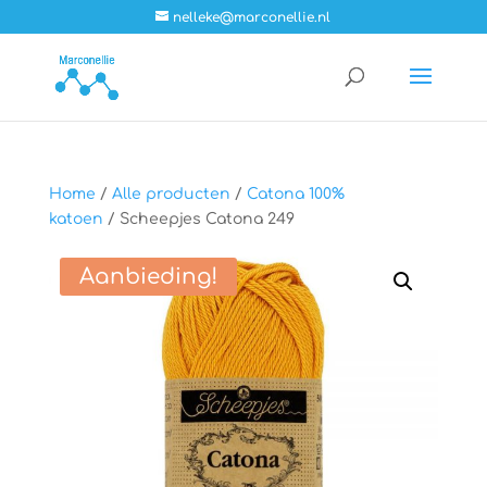
nelleke@marconellie.nl
Home
/
Alle producten
/
Catona 100%
katoen
/ Scheepjes Catona 249
Aanbieding!