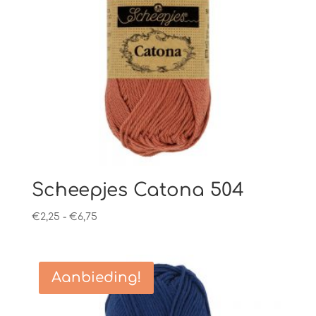
Scheepjes Catona 504
Prijsklasse:
€
2,25
-
€
6,75
€2,25
tot
€6,75
Aanbieding!