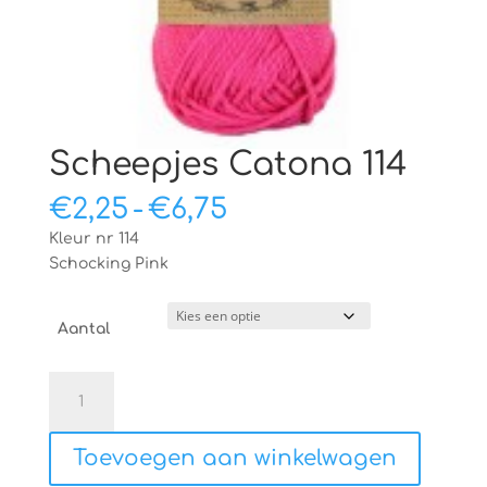
Scheepjes Catona 114
Prijsklasse:
€
2,25
-
€
6,75
€2,25
Kleur nr 114
tot
Schocking Pink
€6,75
Aantal
Scheepjes
Catona
114
Toevoegen aan winkelwagen
aantal