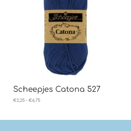
Scheepjes Catona 527
Prijsklasse:
€
2,25
-
€
6,75
€2,25
tot
€6,75