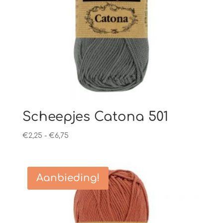
Scheepjes Catona 501
Prijsklasse:
€
2,25
-
€
6,75
€2,25
tot
€6,75
Aanbieding!