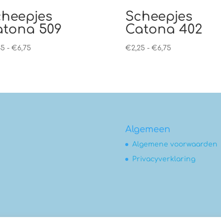
cheepjes
Scheepjes
atona 509
Catona 402
Prijsklasse:
Prijsklasse:
45
-
€
6,75
€
2,25
-
€
6,75
€2,45
€2,25
tot
tot
€6,75
€6,75
Algemeen
Algemene voorwaarden
Privacyverklaring