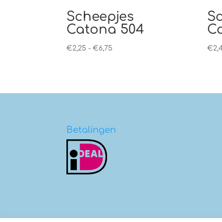
Scheepjes
S
Catona 504
C
Prijsklasse:
€
2,25
-
€
6,75
€
2,
€2,25
tot
€6,75
Betalingen