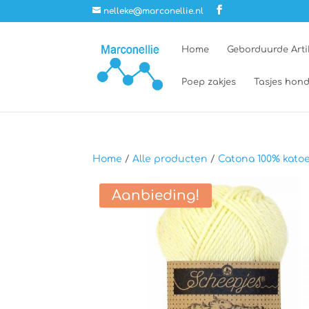
nelleke@marconellie.nl
Home
Geborduurde Arti
Poep zakjes
Tasjes hond
Home
/
Alle producten
/
Catona 100% kato
Aanbieding!