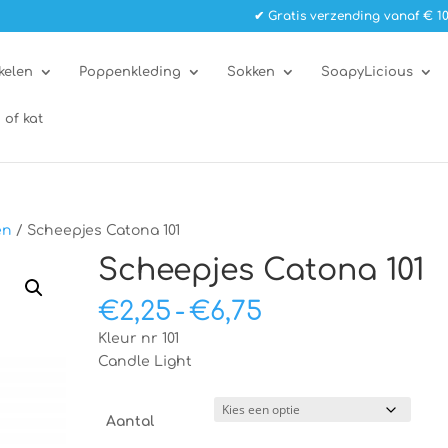
✔ Gratis verzending vanaf € 10
kelen
Poppenkleding
Sokken
SoapyLicious
 of kat
en
/ Scheepjes Catona 101
Scheepjes Catona 101
Prijsklasse:
€
2,25
-
€
6,75
€2,25
Kleur nr 101
tot
Candle Light
€6,75
Aantal