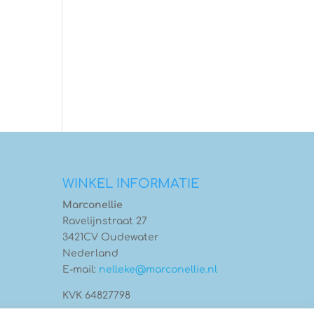
WINKEL INFORMATIE
Marconellie
Ravelijnstraat 27
3421CV Oudewater
Nederland
E-mail:
nelleke@marconellie.nl
KVK 64827798