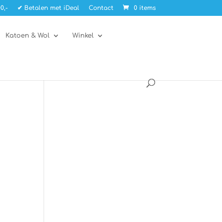
0,-
✔ Betalen met iDeal
Contact
0 items
Katoen & Wol
Winkel