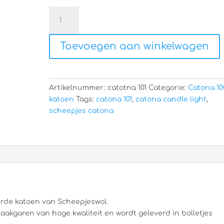
Scheepjes
Catona
101
Toevoegen aan winkelwagen
aantal
Artikelnummer:
catotna 101
Categorie:
Catona 1
katoen
Tags:
catona 101
,
catona candle light
,
scheepjes catona
rde katoen van Scheepjeswol.
aakgaren van hoge kwaliteit en wordt geleverd in bolletjes