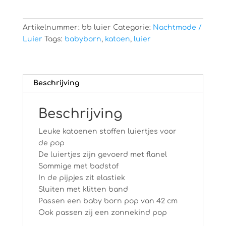
baby
born
Artikelnummer:
bb luier
Categorie:
Nachtmode /
aantal
Luier
Tags:
babyborn
,
katoen
,
luier
Beschrijving
Beschrijving
Leuke katoenen stoffen luiertjes voor
de pop
De luiertjes zijn gevoerd met flanel
Sommige met badstof
In de pijpjes zit elastiek
Sluiten met klitten band
Passen een baby born pop van 42 cm
Ook passen zij een zonnekind pop