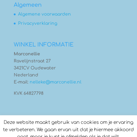
Algemeen
Algemene voorwaarden
Privacyverklaring
WINKEL INFORMATIE
Marconellie
Ravelijnstraat 27
3421CV Oudewater
Nederland
E-mail:
nelleke@marconellie.nl
KVK 64827798
Deze website maakt gebruik van cookies om je ervaring
te verbeteren. We gaan ervan uit dat je hiermee akkoord
gaat, maar je kunt je afmelden als je dat wilt.