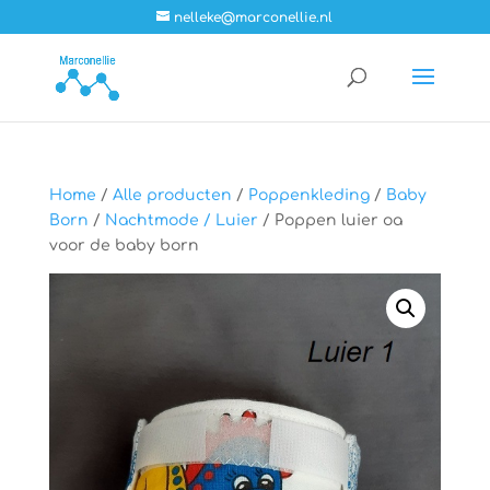
nelleke@marconellie.nl
Home
/
Alle producten
/
Poppenkleding
/
Baby
Born
/
Nachtmode / Luier
/ Poppen luier oa
voor de baby born