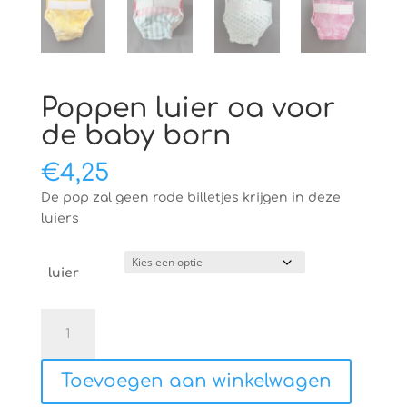
Poppen luier oa voor
de baby born
€
4,25
De pop zal geen rode billetjes krijgen in deze
luiers
luier
Poppen
luier
oa
Toevoegen aan winkelwagen
voor
de