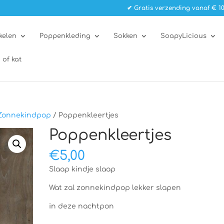
✔ Gratis verzending vanaf € 10
kelen
Poppenkleding
Sokken
SoapyLicious
 of kat
Zonnekindpop
/ Poppenkleertjes
Poppenkleertjes
€
5,00
Slaap kindje slaap
Wat zal zonnekindpop lekker slapen
in deze nachtpon