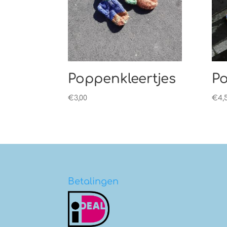
Poppenkleertjes
Po
€
3,00
€
4,
Betalingen