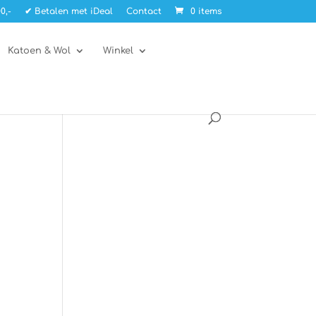
0,-
✔ Betalen met iDeal
Contact
0 items
Katoen & Wol
Winkel