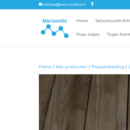
nelleke@marconellie.nl
Home
Geborduurde Arti
Poep zakjes
Tasjes hond
Home
/
Alle producten
/
Poppenkleding
/