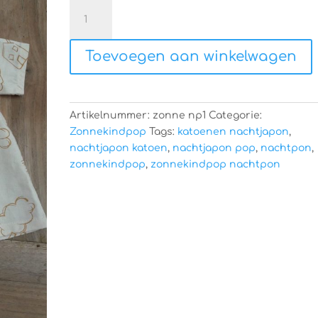
Poppenkleertjes
aantal
Toevoegen aan winkelwagen
Artikelnummer:
zonne np1
Categorie:
Zonnekindpop
Tags:
katoenen nachtjapon
,
nachtjapon katoen
,
nachtjapon pop
,
nachtpon
,
zonnekindpop
,
zonnekindpop nachtpon