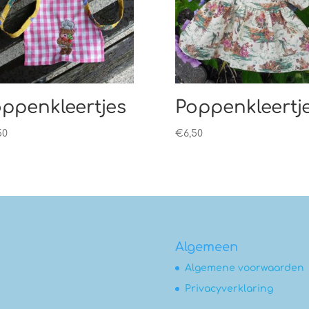
ppenkleertjes
Poppenkleertj
50
€
6,50
Algemeen
Algemene voorwaarden
Privacyverklaring