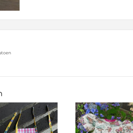
atoen
n