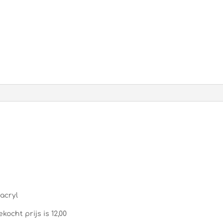
 acryl
ocht prijs is 12,00