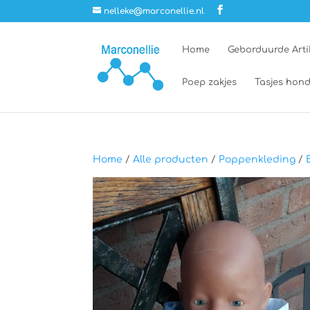
nelleke@marconellie.nl
Home
Geborduurde Arti
Poep zakjes
Tasjes hond
Home
/
Alle producten
/
Poppenkleding
/