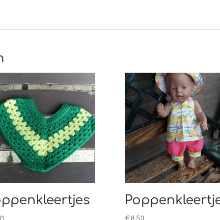
n
ppenkleertjes
Poppenkleertj
00
€
8,50