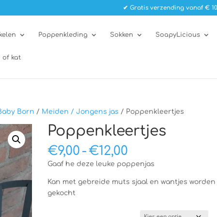
✔ Gratis verzending vanaf € 10
kelen
Poppenkleding
Sokken
SoapyLicious
 of kat
Baby Born
/
Meiden / Jongens jas
/ Poppenkleertjes
Poppenkleertjes
Prijsklasse:
€
9,00
-
€
12,00
€9,00
Gaaf he deze leuke poppenjas
tot
€12,00
Kan met gebreide muts sjaal en wantjes worden
gekocht