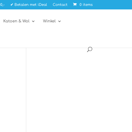
0,-
✔ Betalen met iDeal
Contact
0 items
Katoen & Wol
Winkel