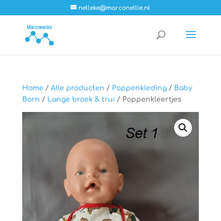
nelleke@marconellie.nl
Home
/
Alle producten
/
Poppenkleding
/
Baby
Born
/
Lange broek & trui
/ Poppenkleertjes