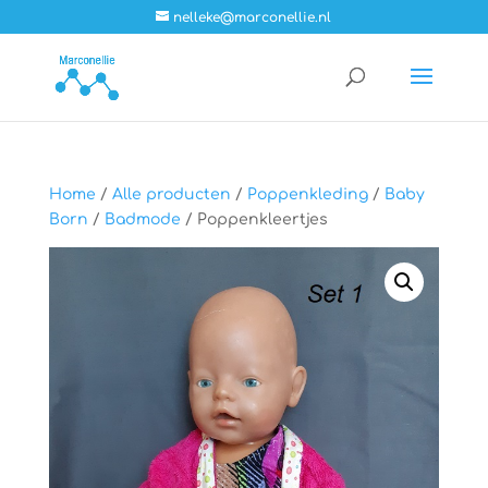
nelleke@marconellie.nl
Home
/
Alle producten
/
Poppenkleding
/
Baby
Born
/
Badmode
/ Poppenkleertjes