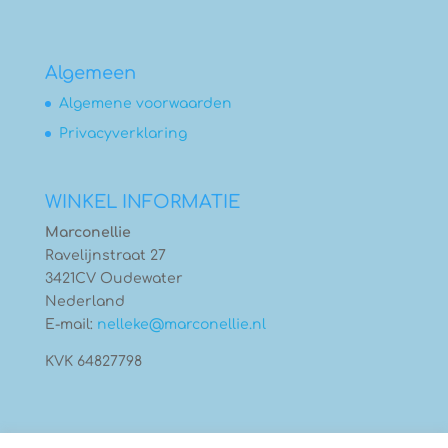
Algemeen
Algemene voorwaarden
Privacyverklaring
WINKEL INFORMATIE
Marconellie
Ravelijnstraat 27
3421CV Oudewater
Nederland
E-mail:
nelleke@marconellie.nl
KVK 64827798