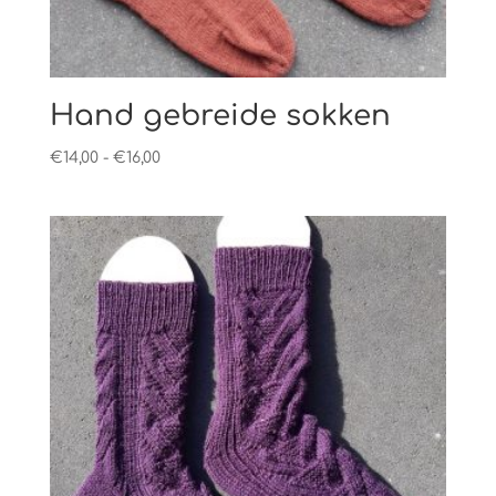
Hand gebreide sokken
Prijsklasse:
€
14,00
-
€
16,00
€14,00
tot
€16,00