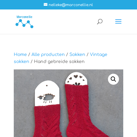
nelleke@marconellie.nl
Home
/
Alle producten
/
Sokken
/
Vintage
sokken
/ Hand gebreide sokken