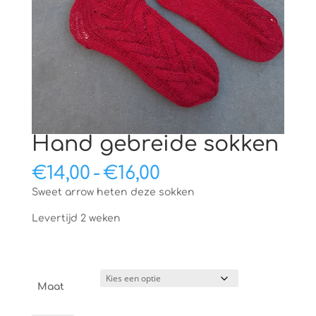
Hand gebreide sokken
Prijsklasse:
€
14,00
-
€
16,00
€14,00
Sweet arrow heten deze sokken
tot
€16,00
Levertijd 2 weken
Maat