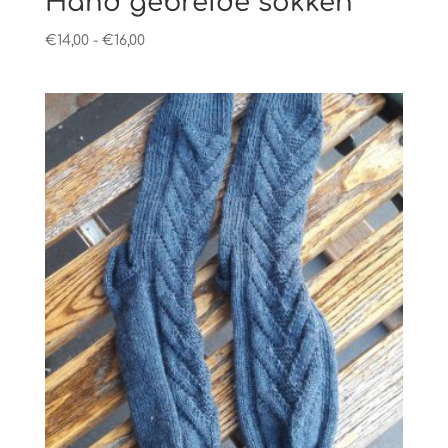
Hand gebreide sokken
Prijsklasse:
€
14,00
-
€
16,00
€14,00
tot
€16,00