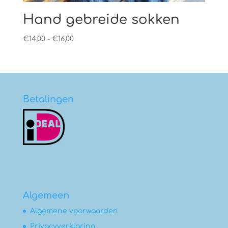
Hand gebreide sokken
Prijsklasse:
€
14,00
-
€
16,00
€14,00
tot
€16,00
Betalingen
Algemeen
Algemene voorwaarden
Privacyverklaring