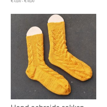
Prijsklasse:
€
13,00
-
€
16,00
€13,00
tot
€16,00