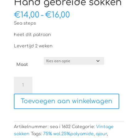
Hand gebreide sokken
Prijsklasse:
€
14,00
-
€
16,00
€14,00
Sea steps
tot
€16,00
heet dit patroon
Levertijd 2 weken
Maat
Hand
gebreide
sokken
Toevoegen aan winkelwagen
aantal
Artikelnummer:
sea i 1602
Categorie:
Vintage
sokken
Tags:
75% wol.25%polyamide
,
ajour
,