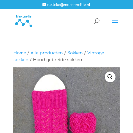
nelleke@marconellie.nl
Home
/
Alle producten
/
Sokken
/
Vintage
sokken
/ Hand gebreide sokken