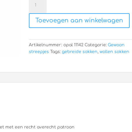
Hand
gebreide
sokken
Toevoegen aan winkelwagen
aantal
Artikelnummer:
opal 11142
Categorie:
Gewoon
streepjes
Tags:
gebreide sokken
,
wollen sokken
niet met een recht averecht patroon