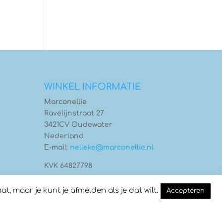
WINKEL INFORMATIE
Marconellie
Ravelijnstraat 27
3421CV Oudewater
Nederland
E-mail:
nelleke@marconellie.nl
KVK 64827798
 maar je kunt je afmelden als je dat wilt.
Accepteren