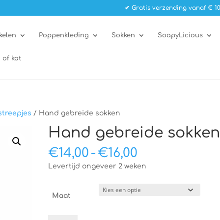
✔ Gratis verzending vanaf € 10
kelen
Poppenkleding
Sokken
SoapyLicious
 of kat
treepjes
/ Hand gebreide sokken
Hand gebreide sokke
Prijsklasse:
€
14,00
-
€
16,00
€14,00
Levertijd ongeveer 2 weken
tot
€16,00
Maat