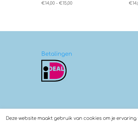
Prijsklasse:
€
14,00
-
€
15,00
€
14
€14,00
tot
€15,00
Betalingen
Deze website maakt gebruik van cookies om je ervaring te
© Copyright 2026
Marconellie
- Gebouwd d