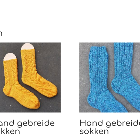
n
and gebreide
Hand gebreid
okken
sokken