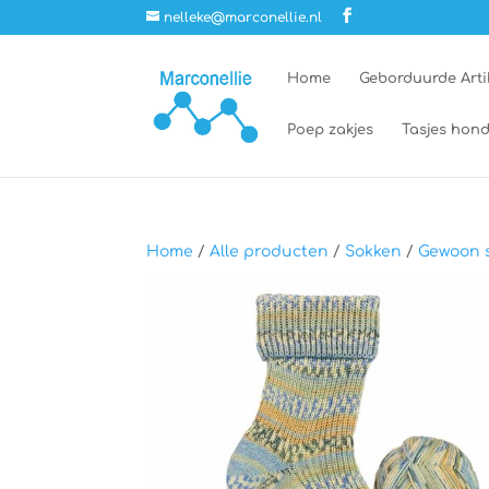
nelleke@marconellie.nl
Home
Geborduurde Arti
Poep zakjes
Tasjes hond
Home
/
Alle producten
/
Sokken
/
Gewoon s