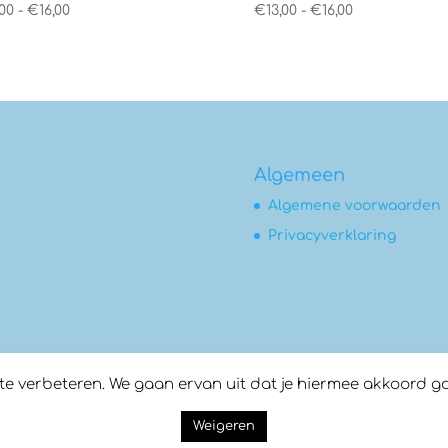
Prijsklasse:
Prijsklasse:
,00
-
€
16,00
€
13,00
-
€
16,00
€14,00
€13,00
tot
tot
€16,00
€16,00
Algemeen
Algemene voorwaarden
Privacyverklaring
 verbeteren. We gaan ervan uit dat je hiermee akkoord gaat,
Weigeren
oor:
Compass Creations