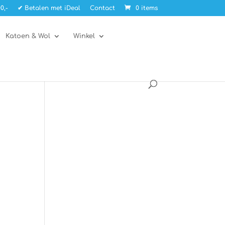
0,-
✔ Betalen met iDeal
Contact
0 items
Katoen & Wol
Winkel
n