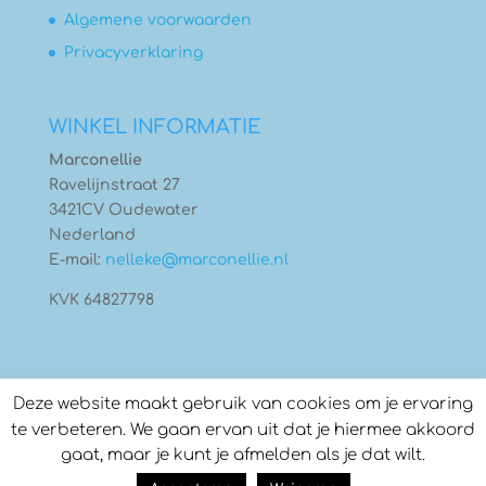
Algemene voorwaarden
Privacyverklaring
WINKEL INFORMATIE
Marconellie
Ravelijnstraat 27
3421CV Oudewater
Nederland
E-mail:
nelleke@marconellie.nl
KVK 64827798
Deze website maakt gebruik van cookies om je ervaring
te verbeteren. We gaan ervan uit dat je hiermee akkoord
gaat, maar je kunt je afmelden als je dat wilt.
© Copyright 2026
Marconellie
- Gebouwd door: