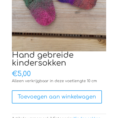
Hand gebreide
kindersokken
€
5,00
Alleen verkrijgbaar in deze voetlengte 10 cm
Hand
Toevoegen aan winkelwagen
gebreide
kindersokken
aantal