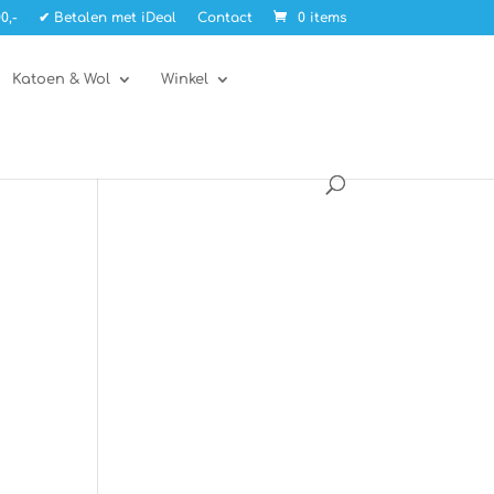
0,-
✔ Betalen met iDeal
Contact
0 items
Katoen & Wol
Winkel