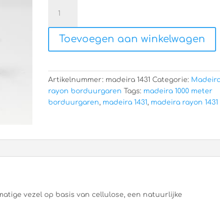
Madeira
rayon
1431
Toevoegen aan winkelwagen
aantal
Artikelnummer:
madeira 1431
Categorie:
Madeir
rayon borduurgaren
Tags:
madeira 1000 meter
borduurgaren
,
madeira 1431
,
madeira rayon 1431
atige vezel op basis van cellulose, een natuurlijke