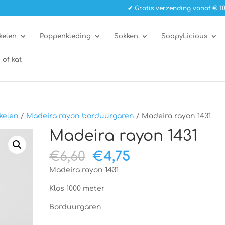
✔ Gratis verzending vanaf € 10
kelen
Poppenkleding
Sokken
SoapyLicious
 of kat
kelen
/
Madeira rayon borduurgaren
/ Madeira rayon 1431
Madeira rayon 1431
Oorspronkelijke
Huidige
€
6,60
€
4,75
prijs
prijs
Madeira rayon 1431
was:
is:
€6,60.
€4,75.
Klos 1000 meter
Borduurgaren