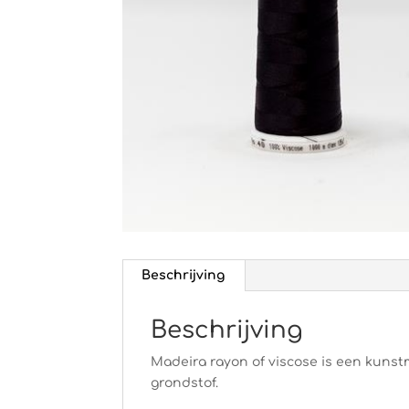
Beschrijving
Beschrijving
Madeira rayon of viscose is een kunstm
grondstof.