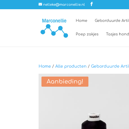
nelleke@marconellie.nl
Home
Geborduurde Arti
Poep zakjes
Tasjes hond
Home
/
Alle producten
/
Geborduurde Arti
Aanbieding!