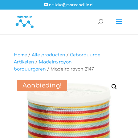
nelleke@marconellie.nl
Home
/
Alle producten
/
Geborduurde
Artikelen
/
Madeira rayon
borduurgaren
/ Madeira rayon 2147
Aanbieding!