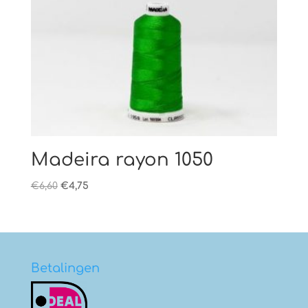
Madeira rayon 1050
Oorspronkelijke
Huidige
€
6,60
€
4,75
prijs
prijs
was:
is:
€6,60.
€4,75.
Betalingen