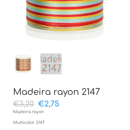
Madeira rayon 2147
Oorspronkelijke
Huidige
€
3,20
€
2,75
prijs
prijs
Madeira rayon
was:
is:
€3,20.
€2,75.
Multicolor 2147