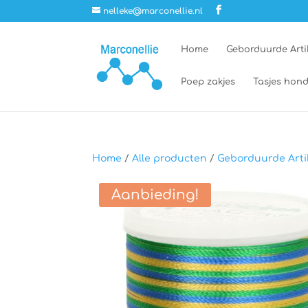
nelleke@marconellie.nl
Home
Geborduurde Arti
Poep zakjes
Tasjes hond
Home
/
Alle producten
/
Geborduurde Arti
Aanbieding!