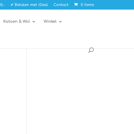
0,-
✔ Betalen met iDeal
Contact
0 items
Katoen & Wol
Winkel