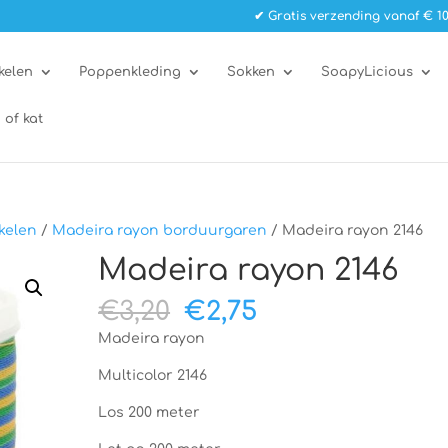
✔ Gratis verzending vanaf € 10
kelen
Poppenkleding
Sokken
SoapyLicious
 of kat
kelen
/
Madeira rayon borduurgaren
/ Madeira rayon 2146
Madeira rayon 2146
Oorspronkelijke
Huidige
€
3,20
€
2,75
prijs
prijs
Madeira rayon
was:
is:
€3,20.
€2,75.
Multicolor 2146
Los 200 meter