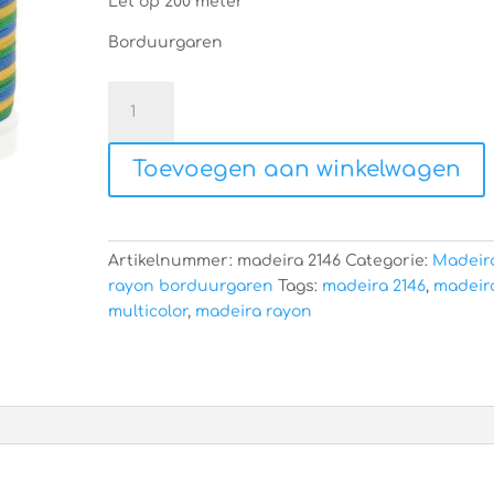
Let op 200 meter
Borduurgaren
Madeira
rayon
2146
Toevoegen aan winkelwagen
aantal
Artikelnummer:
madeira 2146
Categorie:
Madeir
rayon borduurgaren
Tags:
madeira 2146
,
madeir
multicolor
,
madeira rayon