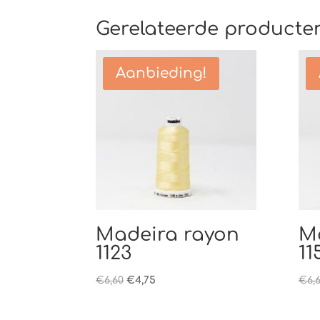
Gerelateerde producte
Aanbieding!
Madeira rayon
M
1123
11
Oorspronkelijke
Huidige
€
6,60
€
4,75
€
6,
prijs
prijs
was:
is: