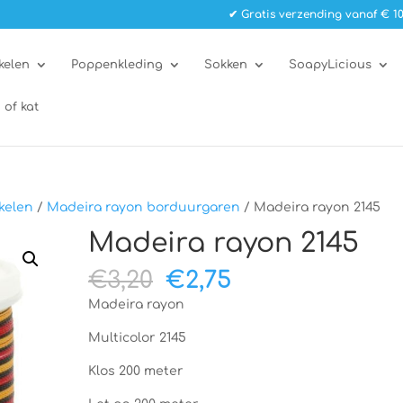
✔ Gratis verzending vanaf € 10
kelen
Poppenkleding
Sokken
SoapyLicious
 of kat
kelen
/
Madeira rayon borduurgaren
/ Madeira rayon 2145
Madeira rayon 2145
Oorspronkelijke
Huidige
€
3,20
€
2,75
prijs
prijs
Madeira rayon
was:
is:
€3,20.
€2,75.
Multicolor 2145
Klos 200 meter