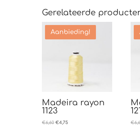
Gerelateerde producte
Aanbieding!
Madeira rayon
M
1123
12
Oorspronkelijke
Huidige
€
6,60
€
4,75
€
6,
prijs
prijs
was:
is: