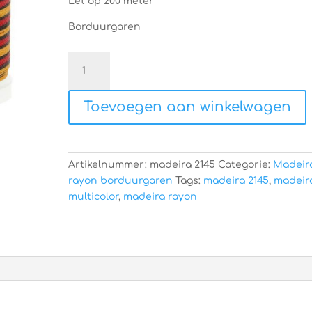
Let op 200 meter
Borduurgaren
Madeira
rayon
2145
Toevoegen aan winkelwagen
aantal
Artikelnummer:
madeira 2145
Categorie:
Madeir
rayon borduurgaren
Tags:
madeira 2145
,
madeir
multicolor
,
madeira rayon