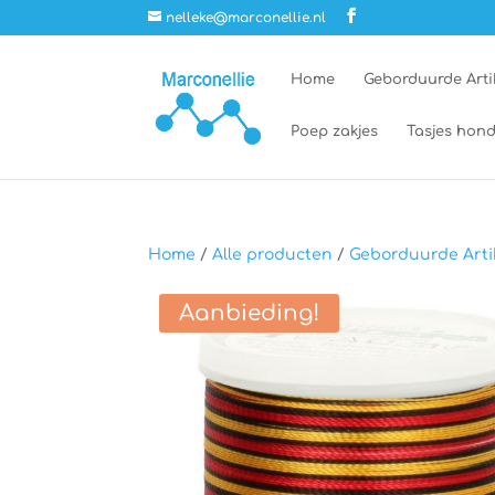
nelleke@marconellie.nl
Home
Geborduurde Arti
Poep zakjes
Tasjes hond
Home
/
Alle producten
/
Geborduurde Arti
Aanbieding!