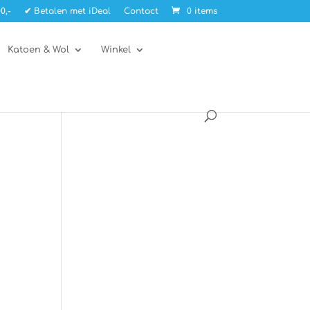
0,-
✔ Betalen met iDeal
Contact
0 items
Katoen & Wol
Winkel