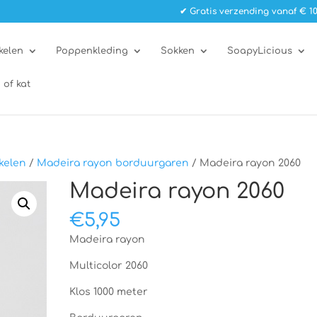
✔ Gratis verzending vanaf € 10
kelen
Poppenkleding
Sokken
SoapyLicious
 of kat
kelen
/
Madeira rayon borduurgaren
/ Madeira rayon 2060
Madeira rayon 2060
€
5,95
Madeira rayon
Multicolor 2060
Klos 1000 meter