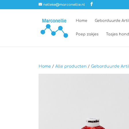
nelleke@marconellie.nl
Home
Geborduurde Arti
Poep zakjes
Tasjes hond
Home
/
Alle producten
/
Geborduurde Arti