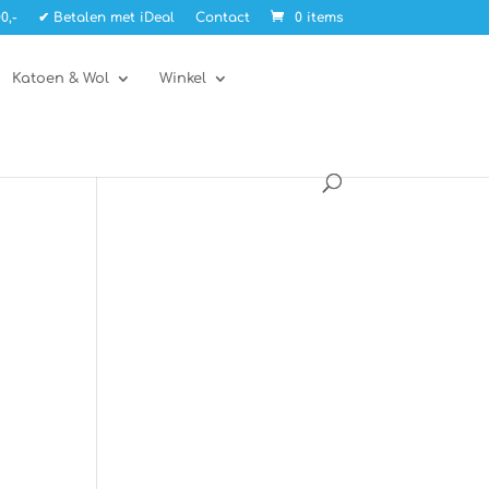
0,-
✔ Betalen met iDeal
Contact
0 items
Katoen & Wol
Winkel