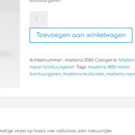
Borduurgaren
Madeira
rayon
2060
Toevoegen aan winkelwagen
aantal
Artikelnummer:
madeira 2060
Categorie:
Madeir
rayon borduurgaren
Tags:
madeira 1000 meter
borduurgaren
,
madeira multicolor
,
madeira ray
atige vezel op basis van cellulose, een natuurlijke