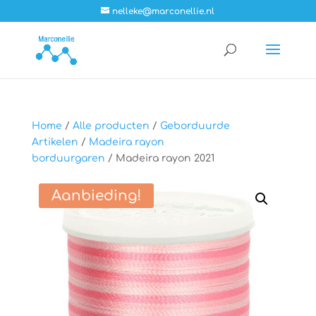
nelleke@marconellie.nl
Home
/
Alle producten
/
Geborduurde
Artikelen
/
Madeira rayon
borduurgaren
/ Madeira rayon 2021
Aanbieding!