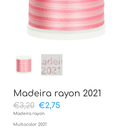
Madeira rayon 2021
Oorspronkelijke
Huidige
€
3,20
€
2,75
prijs
prijs
Madeira rayon
was:
is:
€3,20.
€2,75.
Multocolor 2021