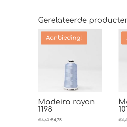
Gerelateerde producte
Aanbieding!
Madeira rayon
M
1198
10
Oorspronkelijke
Huidige
€
6,60
€
4,75
€
6,
prijs
prijs