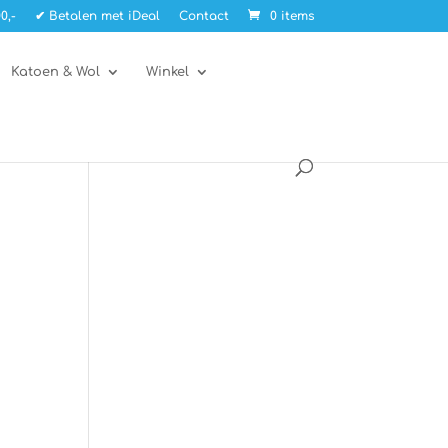
0,-
✔ Betalen met iDeal
Contact
0 items
Katoen & Wol
Winkel