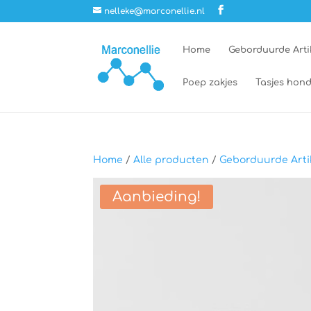
nelleke@marconellie.nl
Home
Geborduurde Arti
Poep zakjes
Tasjes hond
Home
/
Alle producten
/
Geborduurde Arti
Aanbieding!