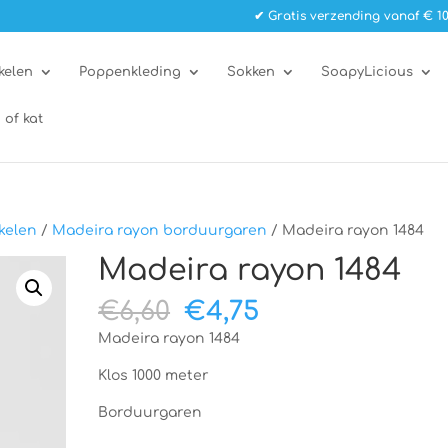
✔ Gratis verzending vanaf € 10
kelen
Poppenkleding
Sokken
SoapyLicious
 of kat
kelen
/
Madeira rayon borduurgaren
/ Madeira rayon 1484
Madeira rayon 1484
Oorspronkelijke
Huidige
€
6,60
€
4,75
prijs
prijs
Madeira rayon 1484
was:
is:
€6,60.
€4,75.
Klos 1000 meter
Borduurgaren