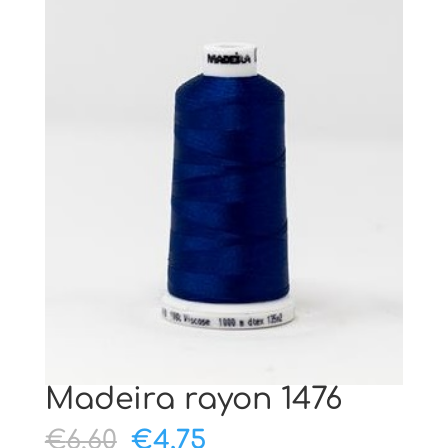
Madeira rayon 1476
Oorspronkelijke
Huidige
€
6,60
€
4,75