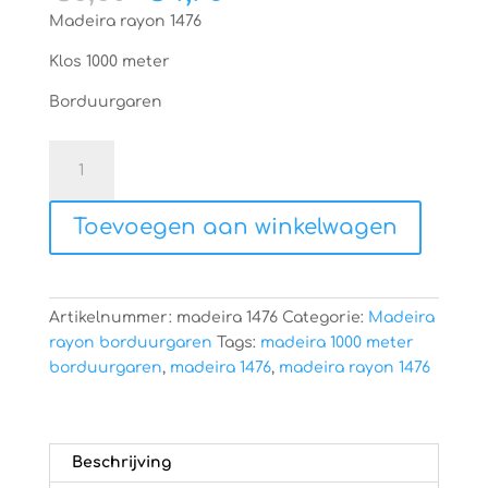
prijs
prijs
Madeira rayon 1476
was:
is:
€6,60.
€4,75.
Klos 1000 meter
Borduurgaren
Madeira
rayon
1476
Toevoegen aan winkelwagen
aantal
Artikelnummer:
madeira 1476
Categorie:
Madeira
rayon borduurgaren
Tags:
madeira 1000 meter
borduurgaren
,
madeira 1476
,
madeira rayon 1476
Beschrijving