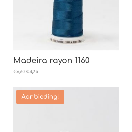
Madeira rayon 1160
Oorspronkelijke
Huidige
€
6,60
€
4,75
prijs
prijs
was:
is:
€6,60.
€4,75.
Aanbieding!