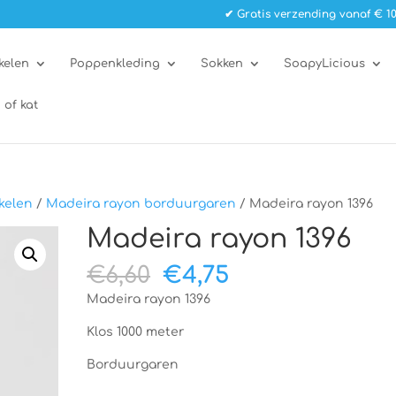
✔ Gratis verzending vanaf € 10
kelen
Poppenkleding
Sokken
SoapyLicious
 of kat
kelen
/
Madeira rayon borduurgaren
/ Madeira rayon 1396
Madeira rayon 1396
Oorspronkelijke
Huidige
€
6,60
€
4,75
prijs
prijs
Madeira rayon 1396
was:
is:
€6,60.
€4,75.
Klos 1000 meter
Borduurgaren