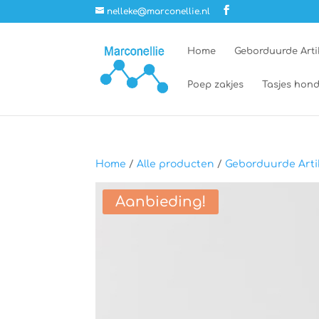
nelleke@marconellie.nl
Home
Geborduurde Arti
Poep zakjes
Tasjes hond
Home
/
Alle producten
/
Geborduurde Arti
Aanbieding!