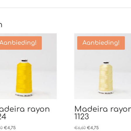
n
Aanbieding!
Aanbieding!
adeira rayon
Madeira rayo
24
1123
Oorspronkelijke
Huidige
Oorspronkelijke
Huidige
60
€
4,75
€
6,60
€
4,75