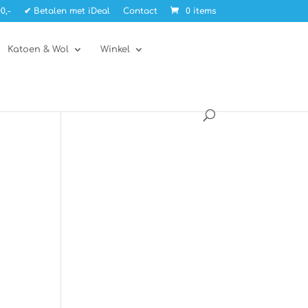
0,-
✔ Betalen met iDeal
Contact
0 items
Katoen & Wol
Winkel