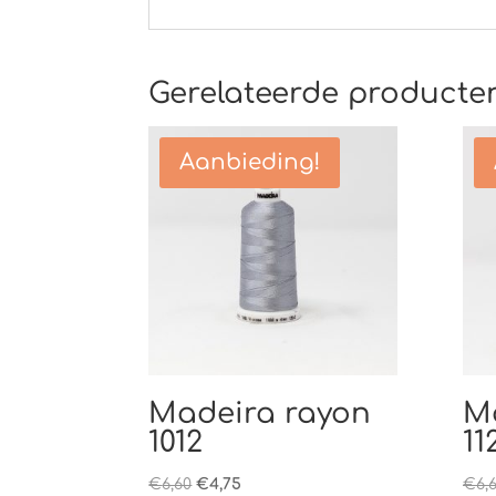
Gerelateerde producte
Aanbieding!
Madeira rayon
M
1012
11
Oorspronkelijke
Huidige
€
6,60
€
4,75
€
6,