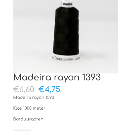
Madeira rayon 1393
Oorspronkelijke
Huidige
€
6,60
€
4,75
prijs
prijs
Madeira rayon 1393
was:
is:
€6,60.
€4,75.
Klos 1000 meter
Borduurgaren