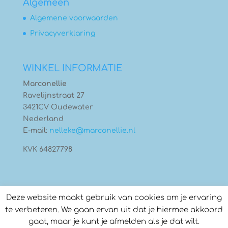
Algemeen
Algemene voorwaarden
Privacyverklaring
WINKEL INFORMATIE
Marconellie
Ravelijnstraat 27
3421CV Oudewater
Nederland
E-mail:
nelleke@marconellie.nl
KVK 64827798
Deze website maakt gebruik van cookies om je ervaring
te verbeteren. We gaan ervan uit dat je hiermee akkoord
gaat, maar je kunt je afmelden als je dat wilt.