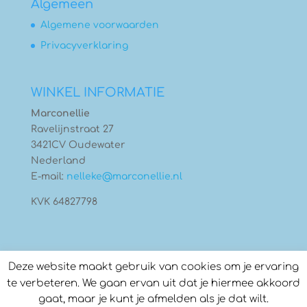
Algemeen
Algemene voorwaarden
Privacyverklaring
WINKEL INFORMATIE
Marconellie
Ravelijnstraat 27
3421CV Oudewater
Nederland
E-mail:
nelleke@marconellie.nl
KVK 64827798
Deze website maakt gebruik van cookies om je ervaring
te verbeteren. We gaan ervan uit dat je hiermee akkoord
gaat, maar je kunt je afmelden als je dat wilt.