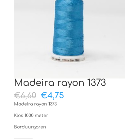
Madeira rayon 1373
Oorspronkelijke
Huidige
€
6,60
€
4,75
prijs
prijs
Madeira rayon 1373
was:
is:
€6,60.
€4,75.
Klos 1000 meter
Borduurgaren