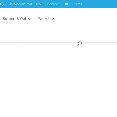
0,-
✔ Betalen met iDeal
Contact
0 items
Katoen & Wol
Winkel