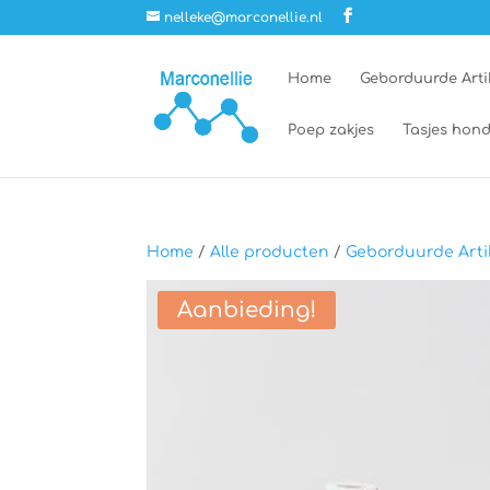
nelleke@marconellie.nl
Home
Geborduurde Arti
Poep zakjes
Tasjes hond
Home
/
Alle producten
/
Geborduurde Arti
Aanbieding!