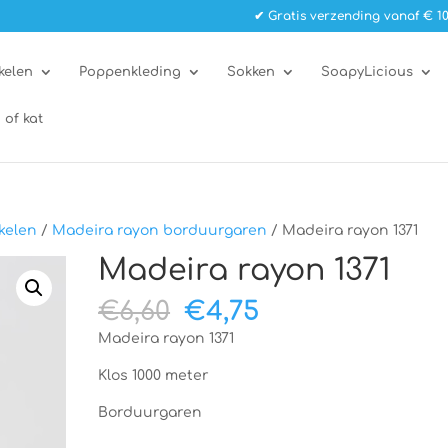
✔ Gratis verzending vanaf € 10
kelen
Poppenkleding
Sokken
SoapyLicious
 of kat
kelen
/
Madeira rayon borduurgaren
/ Madeira rayon 1371
Madeira rayon 1371
Oorspronkelijke
Huidige
€
6,60
€
4,75
prijs
prijs
Madeira rayon 1371
was:
is:
€6,60.
€4,75.
Klos 1000 meter
Borduurgaren