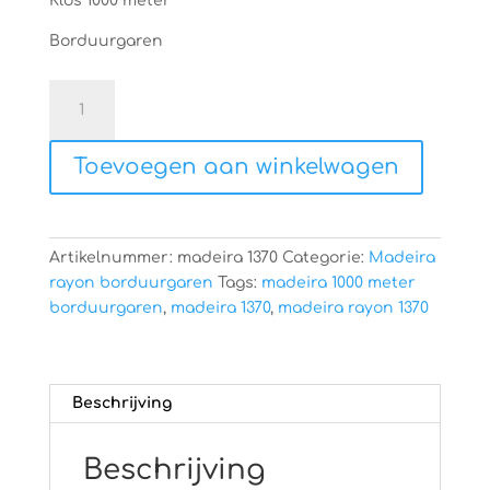
€6,60.
€4,75.
Klos 1000 meter
Borduurgaren
Madeira
rayon
1370
Toevoegen aan winkelwagen
aantal
Artikelnummer:
madeira 1370
Categorie:
Madeira
rayon borduurgaren
Tags:
madeira 1000 meter
borduurgaren
,
madeira 1370
,
madeira rayon 1370
Beschrijving
Beschrijving