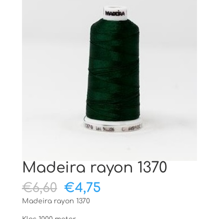
Madeira rayon 1370
Oorspronkelijke
Huidige
€
6,60
€
4,75
prijs
prijs
Madeira rayon 1370
was:
is: