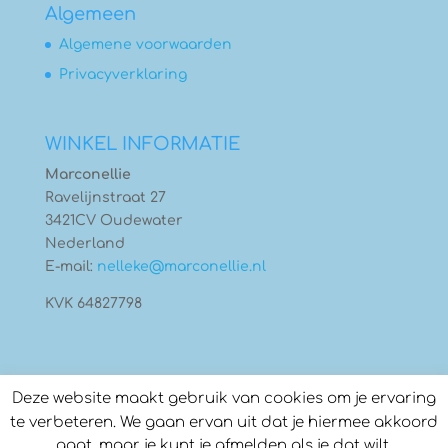
Algemeen
Algemene voorwaarden
Privacyverklaring
WINKEL INFORMATIE
Marconellie
Ravelijnstraat 27
3421CV Oudewater
Nederland
E-mail:
nelleke@marconellie.nl
KVK 64827798
Deze website maakt gebruik van cookies om je ervaring
te verbeteren. We gaan ervan uit dat je hiermee akkoord
gaat, maar je kunt je afmelden als je dat wilt.