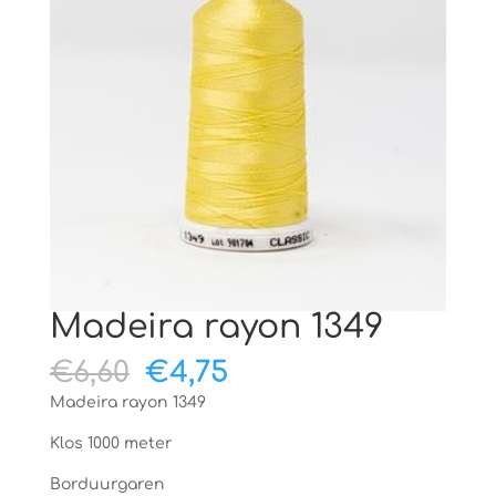
Madeira rayon 1349
Oorspronkelijke
Huidige
€
6,60
€
4,75
prijs
prijs
Madeira rayon 1349
was:
is:
€6,60.
€4,75.
Klos 1000 meter
Borduurgaren