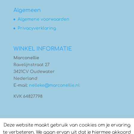
Algemeen
Algemene voorwaarden
Privacyverklaring
WINKEL INFORMATIE
Marconellie
Ravelijnstraat 27
3421CV Oudewater
Nederland
E-mail:
nelleke@marconellie.nl
KVK 64827798
Deze website maakt gebruik van cookies om je ervaring
te verbeteren. We gaan ervan uit dat je hiermee akkoord