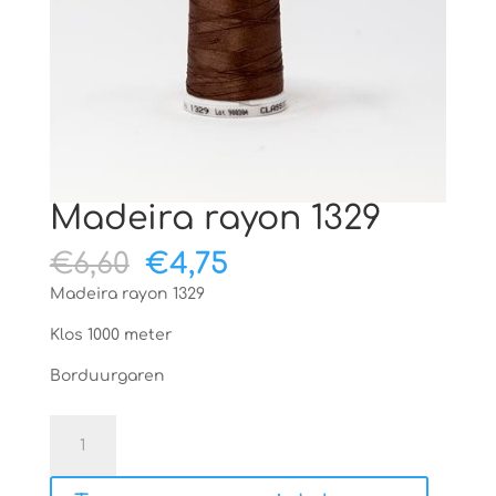
Madeira rayon 1329
Oorspronkelijke
Huidige
€
6,60
€
4,75
prijs
prijs
Madeira rayon 1329
was:
is:
€6,60.
€4,75.
Klos 1000 meter
Borduurgaren
Madeira
rayon
1329