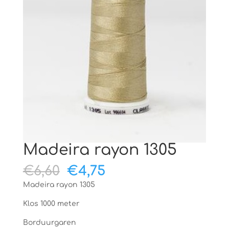
Madeira rayon 1305
Oorspronkelijke
Huidige
€
6,60
€
4,75
prijs
prijs
Madeira rayon 1305
was:
is:
€6,60.
€4,75.
Klos 1000 meter
Borduurgaren