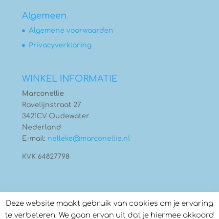
Algemeen
Algemene voorwaarden
Privacyverklaring
WINKEL INFORMATIE
Marconellie
Ravelijnstraat 27
3421CV Oudewater
Nederland
E-mail:
nelleke@marconellie.nl
KVK 64827798
Deze website maakt gebruik van cookies om je ervaring
te verbeteren. We gaan ervan uit dat je hiermee akkoord