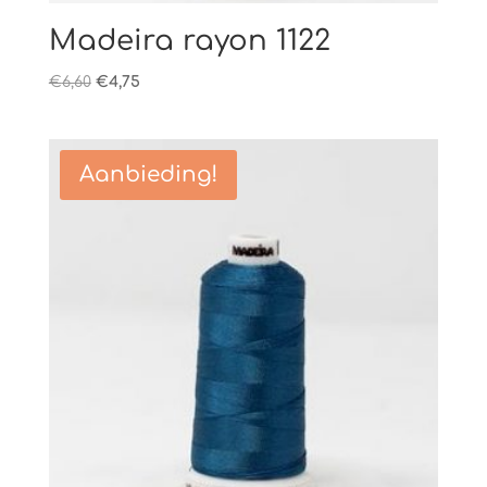
Madeira rayon 1122
Oorspronkelijke
Huidige
€
6,60
€
4,75
prijs
prijs
was:
is:
€6,60.
€4,75.
Aanbieding!