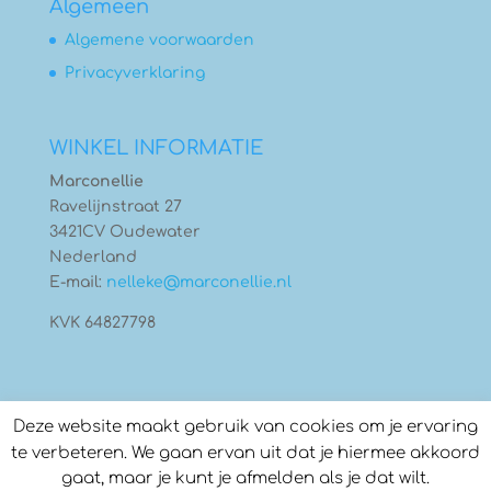
Algemeen
Algemene voorwaarden
Privacyverklaring
WINKEL INFORMATIE
Marconellie
Ravelijnstraat 27
3421CV Oudewater
Nederland
E-mail:
nelleke@marconellie.nl
KVK 64827798
Deze website maakt gebruik van cookies om je ervaring
te verbeteren. We gaan ervan uit dat je hiermee akkoord
gaat, maar je kunt je afmelden als je dat wilt.