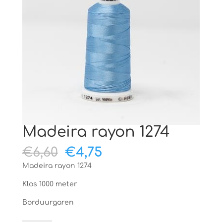
Madeira rayon 1274
Oorspronkelijke
Huidige
€
6,60
€
4,75
prijs
prijs
Madeira rayon 1274
was:
is:
€6,60.
€4,75.
Klos 1000 meter
Borduurgaren