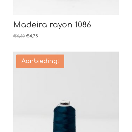
Madeira rayon 1086
Oorspronkelijke
Huidige
€
6,60
€
4,75
prijs
prijs
was:
is:
€6,60.
€4,75.
Aanbieding!