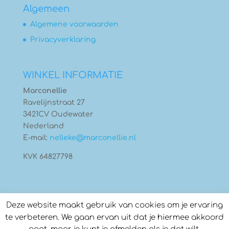
Algemeen
Algemene voorwaarden
Privacyverklaring
WINKEL INFORMATIE
Marconellie
Ravelijnstraat 27
3421CV Oudewater
Nederland
E-mail:
nelleke@marconellie.nl
KVK 64827798
Deze website maakt gebruik van cookies om je ervaring
te verbeteren. We gaan ervan uit dat je hiermee akkoord