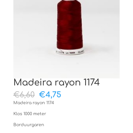
Madeira rayon 1174
Oorspronkelijke
Huidige
€
6,60
€
4,75
prijs
prijs
Madeira rayon 1174
was:
is:
€6,60.
€4,75.
Klos 1000 meter
Borduurgaren